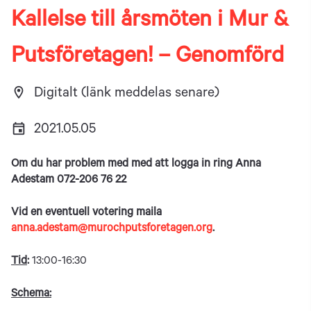
Kallelse till årsmöten i Mur &
Putsföretagen! – Genomförd
location_on
Digitalt (länk meddelas senare)
event
2021.05.05
Om du har problem med med att logga in ring Anna
Adestam 072-206 76 22
Vid en eventuell votering maila
anna.adestam@murochputsforetagen.org
.
Tid
:
13:00-16:30
Schema: