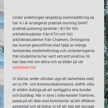
Under avdelningen långsiktig marknadsföring så
har vi i år arrangerat praktisk murning SAMT
praktisk putsning (premiär i år) för 100
arkitektstudenter från KTH och 100
arkitektsstudenter från Chalmers. Övningarna
har kunnat genomföras med hjälp av många
fantastiska medlemsföretag och utvärderingarna
från studenterna har varit extremt positiva. Ni
kan läsa mer om detta och se bilder på vår
webbplats här
Vi startar under oktober upp ett samarbeta med
en ny PR- och Kommunikationsbyrå, ANPR, vilka
är erkänt duktiga på att synliggöra sina kunder
och budskap. När vi syns i olika kanaler framöver,
passa på att dela med kommentar så blir effekten
potentiell och så bidrar ni till att öka det murade