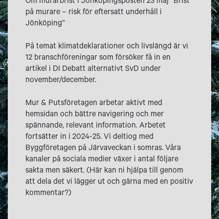
Om murarbrist i Jönköpingsposten 23 maj ”Brist
på murare – risk för eftersatt underhåll i
Jönköping”
På temat klimatdeklarationer och livslängd är vi
12 branschföreningar som försöker få in en
artikel i DI Debatt alternativt SvD under
november/december.
Mur & Putsföretagen arbetar aktivt med
hemsidan och bättre navigering och mer
spännande, relevant information. Arbetet
fortsätter in i 2024-25. Vi deltiog med
Byggföretagen på Järvaveckan i somras. Våra
kanaler på sociala medier växer i antal följare
sakta men säkert. (Här kan ni hjälpa till genom
att dela det vi lägger ut och gärna med en positiv
kommentar?)