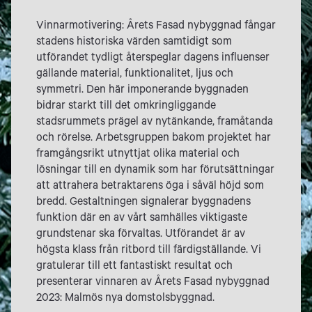
Vinnarmotivering: Årets Fasad nybyggnad fångar
stadens historiska värden samtidigt som
utförandet tydligt återspeglar dagens influenser
gällande material, funktionalitet, ljus och
symmetri. Den här imponerande byggnaden
bidrar starkt till det omkringliggande
stadsrummets prägel av nytänkande, framåtanda
och rörelse. Arbetsgruppen bakom projektet har
framgångsrikt utnyttjat olika material och
lösningar till en dynamik som har förutsättningar
att attrahera betraktarens öga i såväl höjd som
bredd. Gestaltningen signalerar byggnadens
funktion där en av vårt samhälles viktigaste
grundstenar ska förvaltas. Utförandet är av
högsta klass från ritbord till färdigställande. Vi
gratulerar till ett fantastiskt resultat och
presenterar vinnaren av Årets Fasad nybyggnad
2023: Malmös nya domstolsbyggnad.