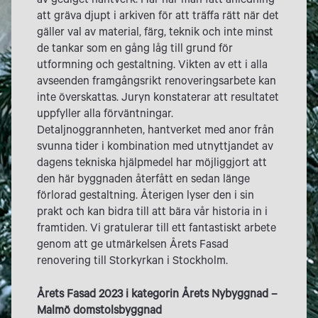
av gediget hantverk. Här har man fått anledning
att gräva djupt i arkiven för att träffa rätt när det
gäller val av material, färg, teknik och inte minst
de tankar som en gång låg till grund för
utformning och gestaltning. Vikten av ett i alla
avseenden framgångsrikt renoveringsarbete kan
inte överskattas. Juryn konstaterar att resultatet
uppfyller alla förväntningar.
Detaljnoggrannheten, hantverket med anor från
svunna tider i kombination med utnyttjandet av
dagens tekniska hjälpmedel har möjliggjort att
den här byggnaden återfått en sedan länge
förlorad gestaltning. Återigen lyser den i sin
prakt och kan bidra till att bära vår historia in i
framtiden. Vi gratulerar till ett fantastiskt arbete
genom att ge utmärkelsen Årets Fasad
renovering till Storkyrkan i Stockholm.
Årets Fasad 2023 i kategorin Årets Nybyggnad –
Malmö domstolsbyggnad