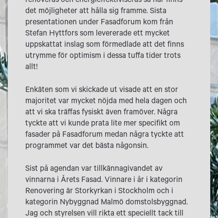
renoveras och energieffektiviseras så här finns
det möjligheter att hålla sig framme. Sista
presentationen under Fasadforum kom från
Stefan Hyttfors som levererade ett mycket
uppskattat inslag som förmedlade att det finns
utrymme för optimism i dessa tuffa tider trots
allt!
Enkäten som vi skickade ut visade att en stor
majoritet var mycket nöjda med hela dagen och
att vi ska träffas fysiskt även framöver. Några
tyckte att vi kunde prata lite mer specifikt om
fasader på Fasadforum medan några tyckte att
programmet var det bästa någonsin.
Sist på agendan var tillkännagivandet av
vinnarna i Årets Fasad. Vinnare i år i kategorin
Renovering är Storkyrkan i Stockholm och i
kategorin Nybyggnad Malmö domstolsbyggnad.
Jag och styrelsen vill rikta ett speciellt tack till