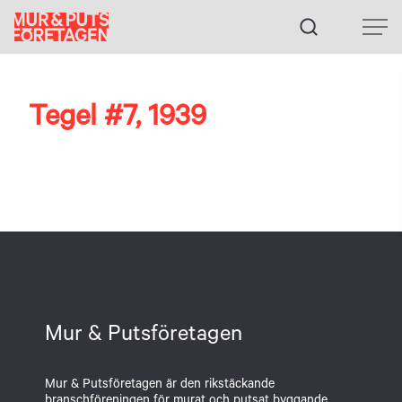
Fortsätt
till
innehållet
Tegel #7, 1939
Mur & Putsföretagen
Mur & Putsföretagen är den rikstäckande