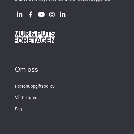
branschföreningen för murat och putsat byggande.
Om oss
Personuppgiftspolicy
Vår historia
Faq