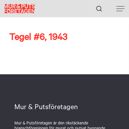
Fortsätt
till
innehållet
Tegel #6, 1943
Mur & Putsföretagen
Mur & Putsföretagen är den rikstäckande