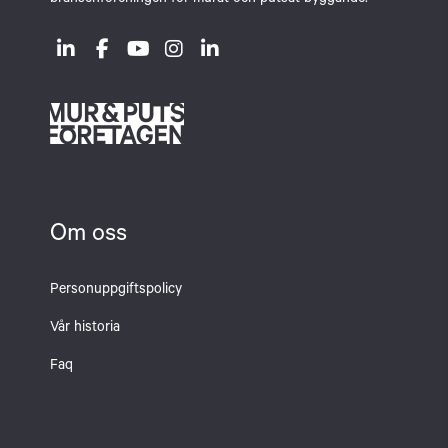
branschföreningen för murat och putsat byggande.
Om oss
Personuppgiftspolicy
Vår historia
Faq