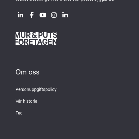
branschföreningen för murat och putsat byggande.
Om oss
Personuppgiftspolicy
Vår historia
Faq