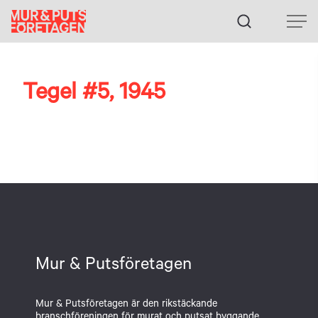
Fortsätt
till
innehållet
Tegel #5, 1945
Mur & Putsföretagen
Mur & Putsföretagen är den rikstäckande