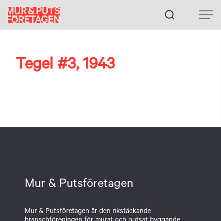
Fortsätt
till
innehållet
Tegel #3, 1943
Mur & Putsföretagen
Mur & Putsföretagen är den rikstäckande