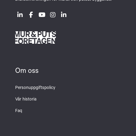
branschföreningen för murat och putsat byggande.
Om oss
Personuppgiftspolicy
Vår historia
Faq