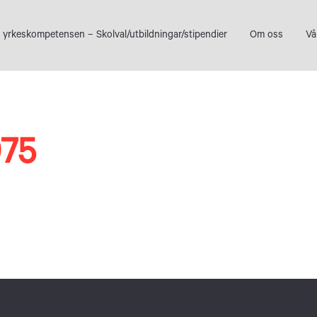
 yrkeskompetensen – Skolval/utbildningar/stipendier
Om oss
Vå
975