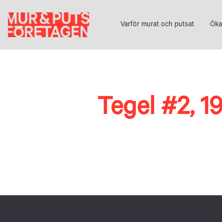
Fortsätt
till
Varför murat och putsat
Öka
innehållet
Tegel #2, 1