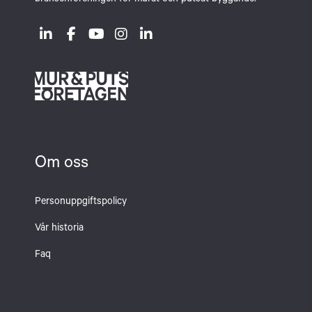
branschföreningen för murat och putsat byggande.
Om oss
Personuppgiftspolicy
Vår historia
Faq