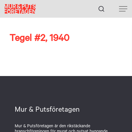
Fortsätt
till
innehållet
Tegel #2, 1940
Mur & Putsföretagen
Mur & Putsföretagen är den rikstäckande