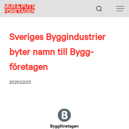
Fortsätt
till
innehållet
Sveriges Byggindustrier
byter namn till Bygg­
företagen
2020.02.03