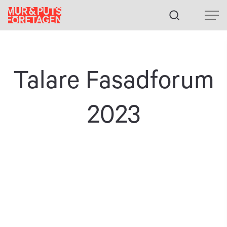
Fortsätt
till
innehållet
Talare Fasadforum
2023