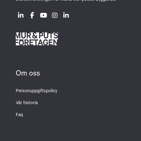
branschföreningen för murat och putsat byggande.
Om oss
Personuppgiftspolicy
Vår historia
Faq