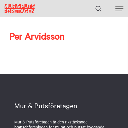
Fortsätt
till
innehållet
Per Arvidsson
Mur & Putsföretagen
Mur & Putsföretagen är den rikstäckande