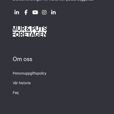
branschföreningen för murat och putsat byggande.
Om oss
Personuppgiftspolicy
Vår historia
Faq