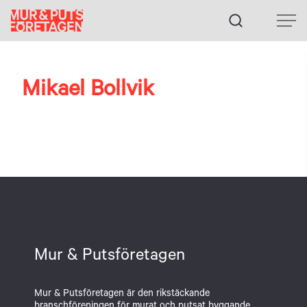
Fortsätt
till
innehållet
Mikael Bollvik
Mur & Putsföretagen
Mur & Putsföretagen är den rikstäckande