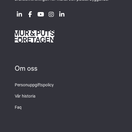
branschföreningen för murat och putsat byggande.
Om oss
Personuppgiftspolicy
Vår historia
Faq