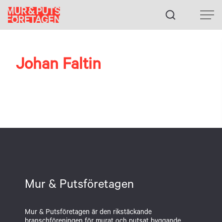
Fortsätt
till
innehållet
Johan Faltin
Mur & Putsföretagen
Mur & Putsföretagen är den rikstäckande