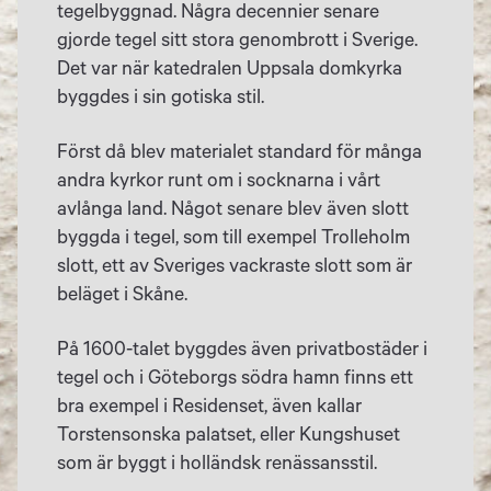
tegelbyggnad. Några decennier senare
gjorde tegel sitt stora genombrott i Sverige.
Det var när katedralen Uppsala domkyrka
byggdes i sin gotiska stil.
Först då blev materialet standard för många
andra kyrkor runt om i socknarna i vårt
avlånga land. Något senare blev även slott
byggda i tegel, som till exempel Trolleholm
slott, e
tt av Sveriges vackraste slott
som är
beläget
i Skåne.
På 1600-talet byggdes även privatbostäder i
tegel och i Göteborgs södra hamn finns ett
bra exempel i Residenset, även kallar
Torstensonska palatset, eller Kungshuset
som är byggt i
holländsk renässansstil
.