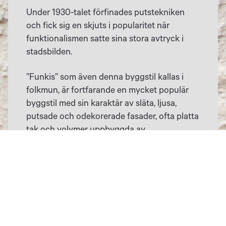
Under 1930-talet förfinades putstekniken
och fick sig en skjuts i popularitet när
funktionalismen satte sina stora avtryck i
stadsbilden.
”Funkis” som även denna byggstil kallas i
folkmun, är fortfarande en mycket populär
byggstil med sin karaktär av släta, ljusa,
putsade och odekorerade fasader,
ofta platta
tak och volymer uppbyggda av
grundläggande geometriska former.
Kontakta oss gärna