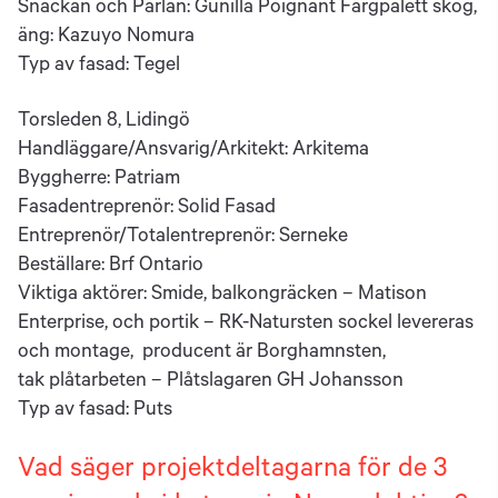
Snäckan och Pärlan: Gunilla Poignant Färgpalett skog,
äng: Kazuyo Nomura
Typ av fasad: Tegel
Torsleden 8, Lidingö
Handläggare/Ansvarig/Arkitekt: Arkitema
Byggherre: Patriam
Fasadentreprenör: Solid Fasad
Entreprenör/Totalentreprenör: Serneke
Beställare: Brf Ontario
Viktiga aktörer: Smide, balkongräcken – Matison
Enterprise, och portik –
RK-Natursten
sockel levereras
och montage, producent är Borghamnsten,
tak
plåtarbeten
– Plåtslagaren GH Johansson
Typ av fasad: Puts
Vad säger projektdeltagarna för de 3