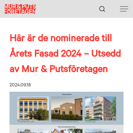
Fortsätt
till
innehållet
Här är de nominerade till
Årets Fasad 2024 – Utsedd
av Mur & Putsföretagen
2024.09.18