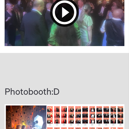
play_circle_outline
Photobooth:D