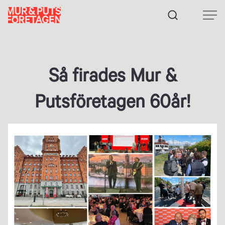
Fortsätt
till
innehållet
Så firades Mur &
Putsföretagen 60år!